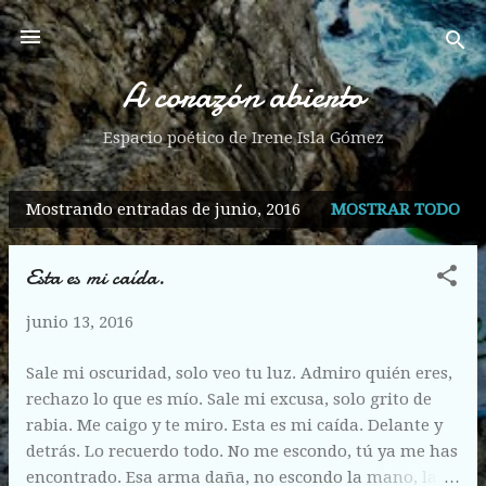
Ir al contenido principal
A corazón abierto
Espacio poético de Irene Isla Gómez
Mostrando entradas de junio, 2016
MOSTRAR TODO
E
n
Esta es mi caída.
t
r
junio 13, 2016
a
d
Sale mi oscuridad, solo veo tu luz. Admiro quién eres,
a
rechazo lo que es mío. Sale mi excusa, solo grito de
s
rabia. Me caigo y te miro. Esta es mi caída. Delante y
detrás. Lo recuerdo todo. No me escondo, tú ya me has
encontrado. Esa arma daña, no escondo la mano, la