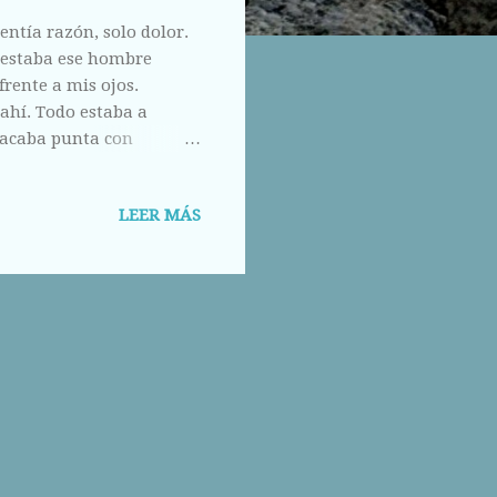
ntía razón, solo dolor.
e estaba ese hombre
frente a mis ojos.
ahí. Todo estaba a
sacaba punta con
 repugnante vida que
 corazón en el
LEER MÁS
nte los pedazos de la
sentía que me escuchaba,
 era capaz de recordar
extraño para contarle lo
er la bo...