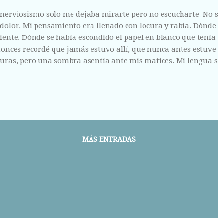
nerviosismo solo me dejaba mirarte pero no escucharte. No se
dolor. Mi pensamiento era llenado con locura y rabia. Dónd
iente. Dónde se había escondido el papel en blanco que tenía 
onces recordé que jamás estuvo allí, que nunca antes estuve 
curas, pero una sombra asentía ante mis matices. Mi lengua 
versidad. Mi garganta filtraba con soltura cada calada de la
ía a mis espaldas. La melancolía y la soledad me prendían el
erminismo. Mi conciencia dejaba de hablar y ni se defendía a
a. Aquella silueta que parecía pertenecer a la oscuridad no 
o que me entendía. Aquella forma me resultaba familiar y no
o había llegado hasta allí. Cómo había acabado frente a un 
MÁS ENTRADAS
 no me atrevía a decir. La infinidad del papel no podía conten