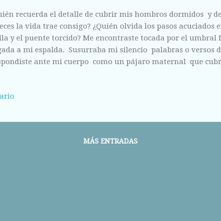
ién recuerda el detalle de cubrir mis hombros dormidos y de
eces la vida trae consigo? ¿Quién olvida los pasos acuciados e
lla y el puente torcido? Me encontraste tocada por el umbral 
ada a mi espalda. Susurraba mi silencio palabras o versos d
spondiste ante mi cuerpo como un pájaro maternal que cubr
 gotas llenas de solares reflejos. Callaron mis labios abiertos
as alas. Puro el albo que decoraba la cresta y tu torso manch
ario
stales quebrados sobre la fortaleza de tu cuerpo. ¿Quién recu
rizo de tu ventana cerrada al horizonte? ¿Quién piensa en la
n tierna seguridad anclada a mis manos marchitas de deseo
á la voz envuelta entre las mantas acolchadas, quien invoca e
MÁS ENTRADAS