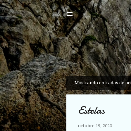
Mostrando entradas de oct
E
n
t
Estelas
r
a
d
octubre 19, 2020
a