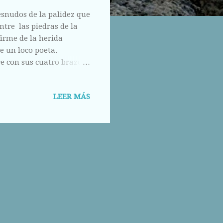
snudos de la palidez que
ntre las piedras de la
firme de la herida
e un loco poeta.
e con sus cuatro brazos
 ante el cuidado de tus
ado de lunares y de
LEER MÁS
erda ahora el vidrio
s palabras retratadas
s jamás correspondidos?
...