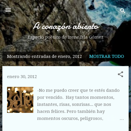
Ir al contenido principal
A corazón abierto
Espacio poético de Irene Isla Gómez
Mostrando entradas de enero, 2012
MOSTRAR TODO
E
n
t
enero 30, 2012
r
a
-No me puedo creer que te estés dando
por vencido. Hay tantos momentos,
d
instantes, risas, sonrisas... que nos
a
hacen felices. Pero también hay
s
momentos oscuros, peligrosos,
solitarios y melancólicos... Pero al