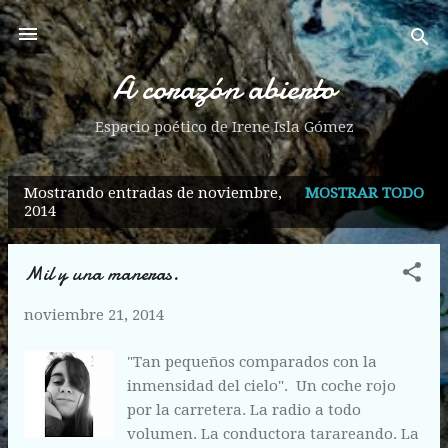
Ir al contenido principal
A corazón abierto
Espacio poético de Irene Isla Gómez
Mostrando entradas de noviembre,
MOSTRAR TODO
E
2014
n
t
Mil y una maneras.
r
a
noviembre 21, 2014
d
a
"Tan pequeños comparados con la
inmensidad del cielo". Un coche rojo
s
por la carretera. La radio a todo
volumen. La conductora tarareando. La