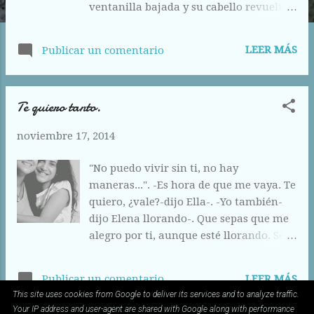
ventanilla bajada y su cabello revuelto.
Una maleta en el maletero. ¿Dirección?
Ninguna. "Las cosas nunca pasan como
LEER MÁS
Publicar un comentario
uno quiere"-pensó ella-. Podría dar la
vuelta y volver. Vivía en la rutina y
tampoco estaba tan mal. La felicidad
Te quiero tanto.
tendía del hilo de su esperanza.
Tampoco le faltaba de nada. Tenía una
noviembre 17, 2014
casa, un trabajo para pagar las facturas.
Su dinero no era tocado por nadie. Ella
"No puedo vivir sin ti, no hay
era modesta con sus gastos y de vez en
maneras...". -Es hora de que me vaya. Te
cuando, dedicaba detalles a sus seres
quiero, ¿vale?-dijo Ella-. -Yo también-
queridos. Tenía compañeros de trabajo.
dijo Elena llorando-. Que sepas que me
Unos padres orgullosos de ella. Ella se
alegro por ti, aunque esté llorando. Sé
repetía a sí misma que tenía todo lo que
feliz. -Lo seré, ¿lo serás tú? -Espero
cualquiera quisiera desear, pero todo
serlo, pero seré un poco menos feliz por
aquello no le hacía sentirse bien. Ella no
LEER MÁS
Publicar un comentario
no tenerte aquí. Venga, vete ya. ¡Buen
se sentía mejor. Ella añoraba su propia
This site uses cookies from Google to deliver its services and to analyze traffic.
viaje!-dijo Elena mientras movía el
intimidad. Ella quería volver a
Your IP address and user-agent are shared with Google along with performance