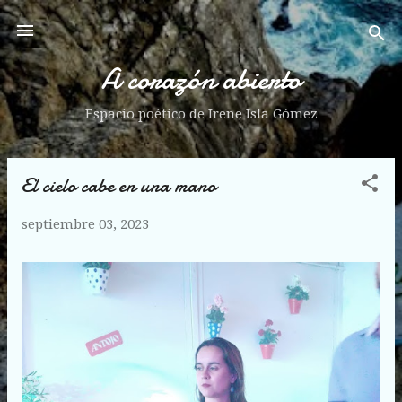
Ir al contenido principal
A corazón abierto
Espacio poético de Irene Isla Gómez
El cielo cabe en una mano
E
n
septiembre 03, 2023
t
r
a
d
a
s