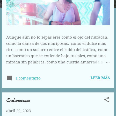
Aunque aún no lo sepas eres como el ojo del huracán,
como la danza de dos mariposas, como el dulce más
rico, como un susurro entre el ruido del tráfico, como
un barranco que se extiende bajo tus pies, como una
mirada sin palabras, como una cuerda amarrada a la
costa, como un cuento con felicidad inabarcable,
como un roce efímero en el brazo, como el pájaro azul
LEER MÁS
1 comentario
escondido en la cabeza, como el relámpago, como el
tiempo esperado, como el cambio en el rumbo, como
la violencia de tus dedos al abrazarme, como el
Endurecerse
silencio que se cuela entre tú y yo, como la esperanza,
como compartir el mismo aire, como confesar tus
abril 29, 2023
debilidades, como besar a la noche. Quien lo probó lo