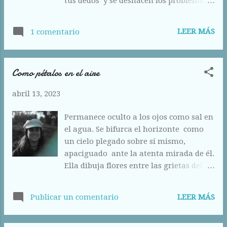
tus dedos y se deshacen los problemas,
se desprenden como plumas en el aire.
Siempre vuelves como la calidez del
LEER MÁS
1 comentario
amante, como la escucha de un amigo
y como la riqueza de un marido.
Como pétalos en el aire
abril 13, 2023
Permanece oculto a los ojos como sal en
el agua. Se bifurca el horizonte como
un cielo plegado sobre sí mismo,
apaciguado ante la atenta mirada de él.
Ella dibuja flores entre las grietas del
papel como el alumbramiento de quien
mira sin pupilas. Se aclara la alegría
LEER MÁS
Publicar un comentario
entre el hueco de sus pechos como
pétalos en el aire.