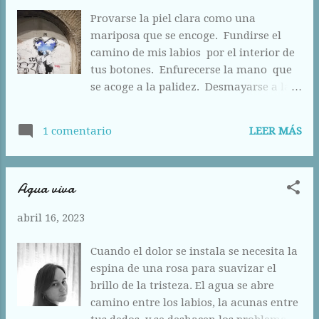
sabe.
Provarse la piel clara como una
mariposa que se encoge. Fundirse el
camino de mis labios por el interior de
tus botones. Enfurecerse la mano que
se acoge a la palidez. Desmayarse a la
resistencia del dorso. Atreverse a
deslizar las aristas como el transitar de
LEER MÁS
1 comentario
tu océano y el latido como hueco que
inunda los cuerpos en la vida. Darse el
cielo como promesa efímera de un amor
Agua viva
que muere.
abril 16, 2023
Cuando el dolor se instala se necesita la
espina de una rosa para suavizar el
brillo de la tristeza. El agua se abre
camino entre los labios, la acunas entre