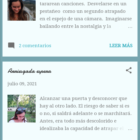
tararean canciones. Desvelarse en un
anchura no existe como un último
pestañeo como un segundo atrapado
suspiro antes de derramar la lágrima
en el espejo de una cámara. Imaginarse
en el fracaso. Nosotros, somos la
bailando entre la nostalgia y la
materialización de la vida, tenemos la
esperanza. ¿Qué esperar cuando no se
capacidad de comprobar nuestras
espera nada? Lágrimas azules que se
propias acciones y las de los demás.
LEER MÁS
2 comentarios
bifurcan por la curva de tu rostro
Somos como violines en mitad del
mientras contemplas la alegría que
ruido. Somos lágrimas contenidas en
lucha por vivir en mí para no
licores, somos caricias tomadas en
Arriesgada espera
esconderse, aunque la lluvia sece mis
brazos como adultos recién nacidos.
ojos, aunque la tristeza me susurre
Nosotros, somos la vida que se estanca,
julio 09, 2021
melodías. Aún no sabes lo que es, pero
que se ahoga, que se b...
tu voz no miente y tú me consumes en
Alcanzar una puerta y desconocer que
una mirada.
hay al otro lado. El riesgo de saber si es
o no, si saldrá adelante o se marchitará.
Antes, era todo más descolorido e
idealizaba la capacidad de atrapar el
amor como un juguete sorpresa del