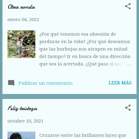
Otra ronda
enero 04, 2022
¿Por qué tenemos esa obsesión de
perdurar en la vida? ¿Por qué deseamos
que las burbujas nos atrapen en mitad
del tiempo? Ir en busca de una dirección
que sea la acertada. ¿Qué pasa si no lo
es? ¿Qué pasa si al tomar la fluidez nos
equivocamos? ¿Cuál es el límite del
LEER MÁS
Publicar un comentario
error? ¿Cuánto es el porcentaje
permitido como falta leve en un partido
amistoso? Nosotros, somos los pájaros
Feliz tristeza
que echan a correr por tierra, las alas se
paralizan para descubrir otros caminos.
octubre 10, 2021
Imagina un espacio jamás construido
como un castillo sobrevolando las
Cruzarse entre las brillantes luces que
enormes olas del océano. Creer que la