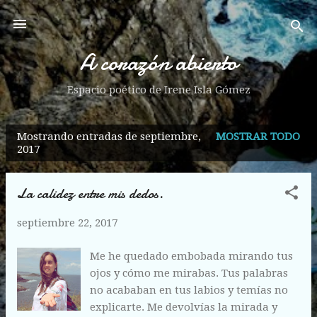
Ir al contenido principal
A corazón abierto
Espacio poético de Irene Isla Gómez
Mostrando entradas de septiembre,
MOSTRAR TODO
E
2017
n
t
La calidez entre mis dedos.
r
a
septiembre 22, 2017
d
a
Me he quedado embobada mirando tus
ojos y cómo me mirabas. Tus palabras
s
no acababan en tus labios y temías no
explicarte. Me devolvías la mirada y