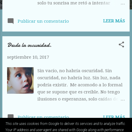
solo tu sonrisa me retó a intentar
entenderte. Entonces, tus manos
destaparon tu cuerpo, quedando al aire
LEER MÁS
Publicar un comentario
todos los poros de tu piel. Una brecha
decoraba la mitad de tu torso y me
insinuante que si no creía, que me
Desde la oscuridad.
atreviera a navegar en aquel lugar
interior que habías ido creando con el
septiembre 10, 2017
paso de los años. No lo dudé y te abrí en
canal. Frente a mí surgió una oleada de
Sin vacío, no habría oscuridad. Sin
colores donde no había formas. Mi vista
oscuridad, no habría luz. Sin luz, nada
se confundía y no sabía hacia dónde
podría existir. Me acomodo a lo formal
mirar. Una hermosa flor azul surgió de
que se supone que es creíble. No tengo
la confusión y en su interior moraba un
ilusiones o esperanzas, solo caídas de
olor que me hechizaba. Mi boca
cama y duros dolores de espalda. El
imaginó comer aquella delicia de olor.
saludo del sol es siempre frío y distante.
Mis ojos se cerraron para deleitarse en
LEER MÁS
Publicar un comentario
No hay nada más allá de la ventana por
aquel deseo. Aquella flor dejó de ser
This site uses cookies from Google to deliver its services and to analyze traffic.
la que miro todos los días. Solo veo lo
grande a ser una pequeña florecilla en
Your IP address and user-agent are shared with Google along with performance