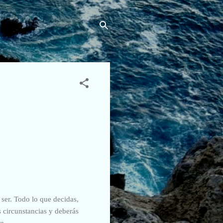
 ser. Todo lo que decidas,
s circunstancias y deberás
e.