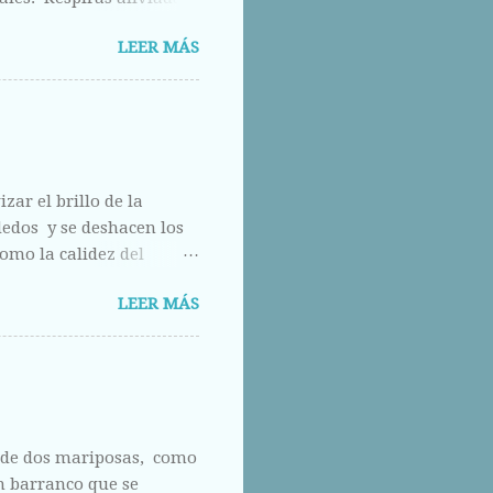
los otros ojos, pero que
LEER MÁS
calle abajo.
zar el brillo de la
 dedos y se deshacen los
omo la calidez del
do.
LEER MÁS
a de dos mariposas, como
un barranco que se