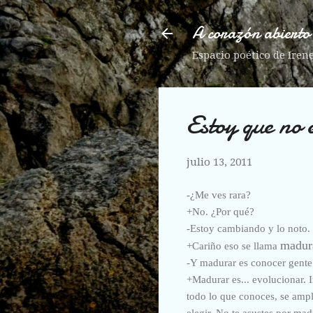
A corazón abierto
Espacio poético de Iren
Estoy que no 
julio 13, 2011
-¿Me ves rara?
+No. ¿Por qué?
-Estoy cambiando y lo noto.
madur
+Cariño eso se llama
-Y madurar es conocer gente 
+Madurar es... evolucionar. 
todo lo que conoces, se ampl
elegir. No te asustes por mad