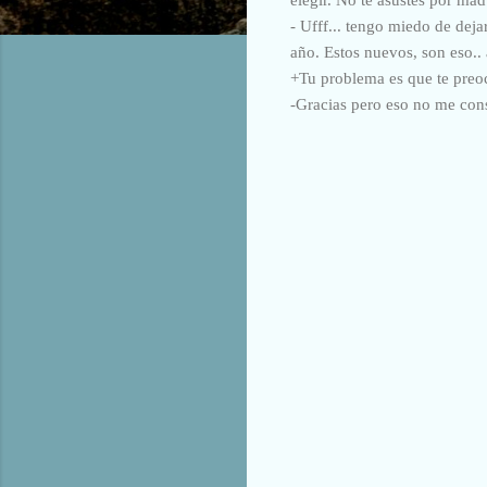
- Ufff... tengo miedo de dej
año. Estos nuevos, son eso.
+Tu problema es que te preoc
-Gracias pero eso no me con
C
o
m
e
n
t
a
r
i