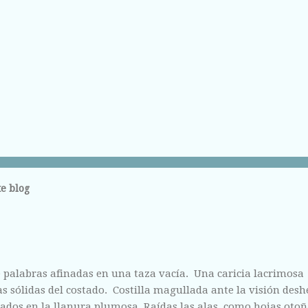
e blog
 palabras afinadas en una taza vacía. Una caricia lacrimosa
 sólidas del costado. Costilla magullada ante la visión des
ados en la llanura plumosa. Raídas las alas como hojas otoñ