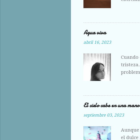
ante la 
hoy me e
Agua viva
abril 16, 2023
Cuando e
tristeza
problema
amante,
El cielo cabe en una mano
septiembre 03, 2023
Aunque 
el dulce