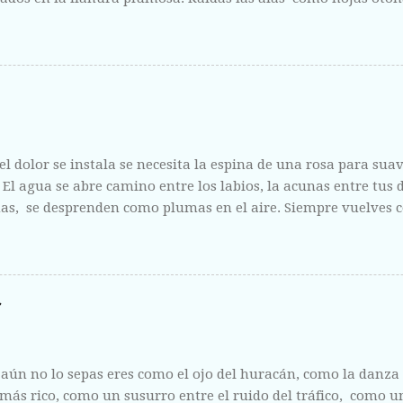
fisura abierta de tus labios, del centro líquido que escondes a 
ntregas sin vergüenza y con el fruto de la herida corriendo 
l dolor se instala se necesita la espina de una rosa para suavi
. El agua se abre camino entre los labios, la acunas entre tus
s, se desprenden como plumas en el aire. Siempre vuelves c
 como la escucha de un amigo y como la riqueza de un mari
aún no lo sepas eres como el ojo del huracán, como la danz
 más rico, como un susurro entre el ruido del tráfico, como 