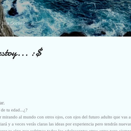
Ir al contenido principal
e Isla Gómez
estoy... :$
ar.
de tu edad...¿?
Ir mirando al mundo con otros ojos, con ojos del futuro adulto que vas a
iará y a veces verás claras las ideas por experiencia pero tendrás nueva
urar es algo que sufrimos todos los adolescentes otros antes pero siempr