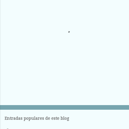
n
t
a
r
i
o
s
Entradas populares de este blog