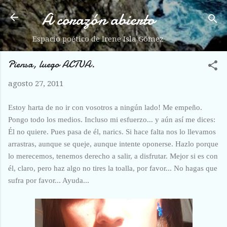
A corazón abierto
Ir al contenido principal
Espacio poético de Irene Isla Gómez
Piensa, luego ACTUA.
agosto 27, 2011
Estoy harta de no ir con vosotros a ningún lado! Me empeño.
Pongo todo los medios. Incluso mi esfuerzo... y aún así me dices:
Él no quiere. Pues pasa de él, narics. Si hace falta nos lo llevamos
arrastras, aunque se queje, aunque intente oponerse. Hazlo porque
lo merecemos, tenemos derecho a salir, a disfrutar. Mejor si es con
él, claro, pero haz algo no tires la toalla, por favor... No hagas que
sufra por favor... Ayuda...