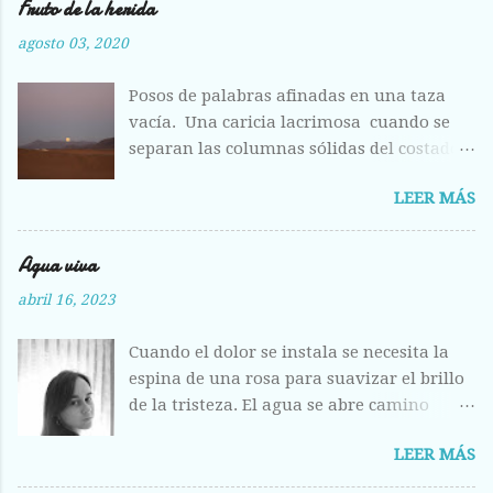
Fruto de la herida
agosto 03, 2020
Posos de palabras afinadas en una taza
vacía. Una caricia lacrimosa cuando se
separan las columnas sólidas del costado.
Costilla magullada ante la visión
LEER MÁS
deshecha de los huesos entrelazados en la
llanura plumosa. Raídas las alas como
hojas otoñales. Respiras aliviada ante la
Agua viva
fisura abierta de tus labios, del centro
abril 16, 2023
líquido que escondes a los otros ojos, pero
que hoy me entregas sin vergüenza y con
Cuando el dolor se instala se necesita la
el fruto de la herida corriendo calle abajo.
espina de una rosa para suavizar el brillo
de la tristeza. El agua se abre camino
entre los labios, la acunas entre tus dedos
LEER MÁS
y se deshacen los problemas, se
desprenden como plumas en el aire.