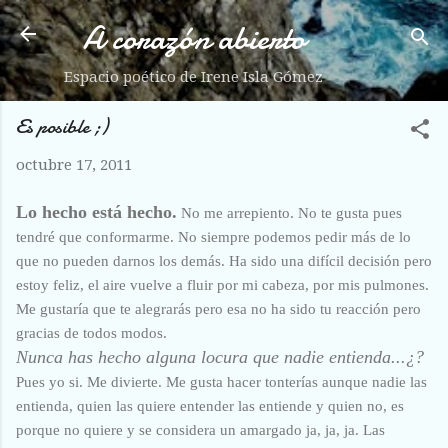
A corazón abierto
Ir al contenido principal
Espacio poético de Irene Isla Gómez
Es posible ;)
octubre 17, 2011
Lo hecho está hecho.
No me arrepiento. No te gusta pues
tendré que conformarme. No siempre podemos pedir más de lo
que no pueden darnos los demás. Ha sido una difícil decisión pero
estoy feliz, el aire vuelve a fluir por mi cabeza, por mis pulmones.
Me gustaría que te alegrarás pero esa no ha sido tu reacción pero
gracias de todos modos.
Nunca has hecho alguna locura que nadie entienda...¿?
Pues yo si. Me divierte. Me gusta hacer tonterías aunque nadie las
entienda, quien las quiere entender las entiende y quien no, es
porque no quiere y se considera un amargado ja, ja, ja. Las