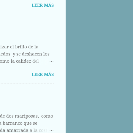
LEER MÁS
calle abajo.
zar el brillo de la
 dedos y se deshacen los
omo la calidez del
do.
LEER MÁS
a de dos mariposas, como
un barranco que se
rda amarrada a la costa,