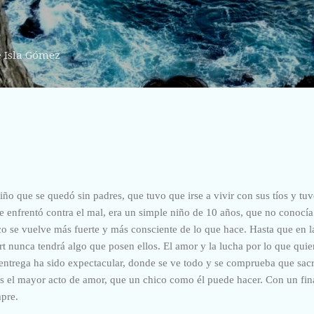
Ir al contenido principal
e Isla Gómez
iño que se quedó sin padres, que tuvo que irse a vivir con sus tíos y t
e enfrentó contra el mal, era un simple niño de 10 años, que no conocía 
co se vuelve más fuerte y más consciente de lo que hace. Hasta que en la 
rt nunca tendrá algo que posen ellos. El amor y la lucha por lo que qui
 entrega ha sido expectacular, donde se ve todo y se comprueba que sacr
Es el mayor acto de amor, que un chico como él puede hacer. Con un fin
mpre.