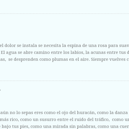
ntregas sin vergüenza y con el fruto de la herida corriendo 
l dolor se instala se necesita la espina de una rosa para suavi
. El agua se abre camino entre los labios, la acunas entre tus
s, se desprenden como plumas en el aire. Siempre vuelves c
 como la escucha de un amigo y como la riqueza de un mari
aún no lo sepas eres como el ojo del huracán, como la danz
 más rico, como un susurro entre el ruido del tráfico, como 
 bajo tus pies, como una mirada sin palabras, como una cue