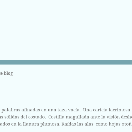
e blog
 palabras afinadas en una taza vacía. Una caricia lacrimosa
 sólidas del costado. Costilla magullada ante la visión des
ados en la llanura plumosa. Raídas las alas como hojas otoñ
fisura abierta de tus labios, del centro líquido que escondes a 