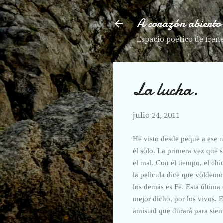
A corazón abierto
Espacio poético de Iren
La lucha.
julio 24, 2011
He visto desde peque a ese n
él solo. La primera vez que s
el mal. Con el tiempo, el chi
la película dice que voldemo
los demás es Fe. Esta última
mejor dicho, por los vivos. 
amistad que durará para sie