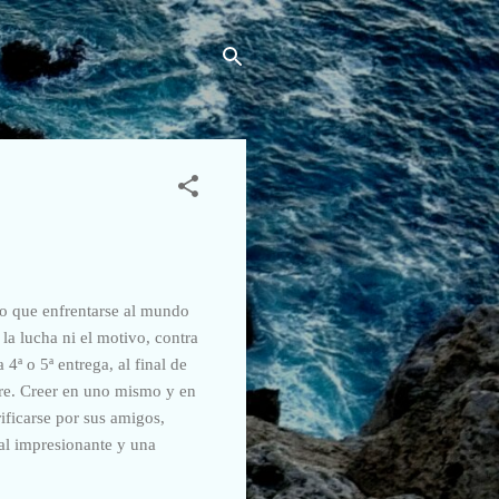
uvo que enfrentarse al mundo
la lucha ni el motivo, contra
4ª o 5ª entrega, al final de
ere. Creer en uno mismo y en
ificarse por sus amigos,
al impresionante y una