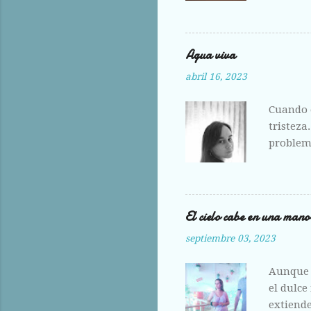
hoy me e
Agua viva
abril 16, 2023
Cuando e
tristeza
problema
amante,
El cielo cabe en una mano
septiembre 03, 2023
Aunque 
el dulce
extiende