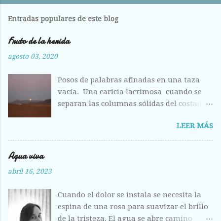
Entradas populares de este blog
Fruto de la herida
agosto 03, 2020
Posos de palabras afinadas en una taza
vacía. Una caricia lacrimosa cuando se
separan las columnas sólidas del costado.
Costilla magullada ante la visión
LEER MÁS
deshecha de los huesos entrelazados en la
llanura plumosa. Raídas las alas como
hojas otoñales. Respiras aliviada ante la
Agua viva
fisura abierta de tus labios, del centro
abril 16, 2023
líquido que escondes a los otros ojos, pero
que hoy me entregas sin vergüenza y con
Cuando el dolor se instala se necesita la
el fruto de la herida corriendo calle abajo.
espina de una rosa para suavizar el brillo
de la tristeza. El agua se abre camino