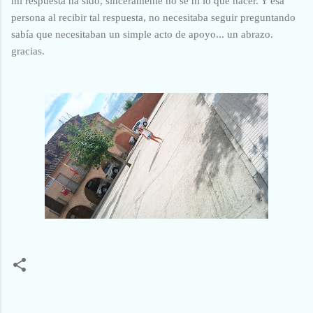
mi respuesta ha sido, sinceramente no sé ni lo que hacer. Y esa
persona al recibir tal respuesta, no necesitaba seguir preguntando
sabía que necesitaban un simple acto de apoyo... un abrazo.
gracias.
C