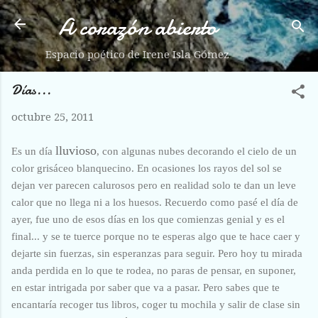
A corazón abierto
Ir al contenido principal
Espacio poético de Irene Isla Gómez
Días...
octubre 25, 2011
lluvioso
Es un día
, con algunas nubes decorando el cielo de un
color grisáceo blanquecino. En ocasiones los rayos del sol se
dejan ver parecen calurosos pero en realidad solo te dan un leve
calor que no llega ni a los huesos. Recuerdo como pasé el día de
ayer, fue uno de esos días en los que comienzas genial y es el
final... y se te tuerce porque no te esperas algo que te hace caer y
dejarte sin fuerzas, sin esperanzas para seguir. Pero hoy tu mirada
anda perdida en lo que te rodea, no paras de pensar, en suponer,
en estar intrigada por saber que va a pasar. Pero sabes que te
encantaría recoger tus libros, coger tu mochila y salir de clase sin