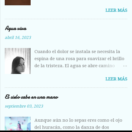
Costilla magullada ante la visión
LEER MÁS
deshecha de los huesos entrelazados en la
llanura plumosa. Raídas las alas como
hojas otoñales. Respiras aliviada ante la
Agua viva
fisura abierta de tus labios, del centro
abril 16, 2023
líquido que escondes a los otros ojos, pero
que hoy me entregas sin vergüenza y con
Cuando el dolor se instala se necesita la
el fruto de la herida corriendo calle abajo.
espina de una rosa para suavizar el brillo
de la tristeza. El agua se abre camino
entre los labios, la acunas entre tus dedos
LEER MÁS
y se deshacen los problemas, se
desprenden como plumas en el aire.
Siempre vuelves como la calidez del
El cielo cabe en una mano
amante, como la escucha de un amigo y
septiembre 03, 2023
como la riqueza de un marido.
Aunque aún no lo sepas eres como el ojo
del huracán, como la danza de dos