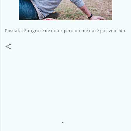
Posdata: Sangraré de dolor pero no me daré por vencida.
C
o
m
e
n
t
a
r
i