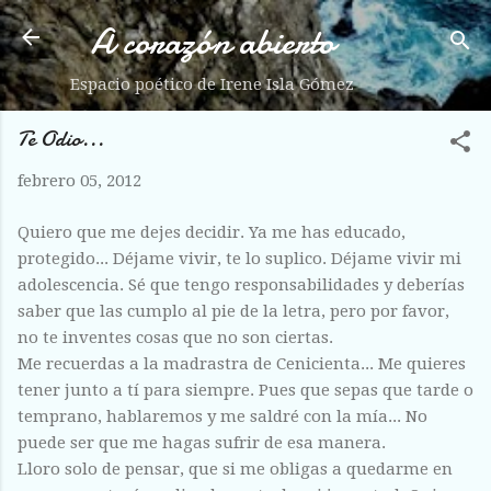
A corazón abierto
Ir al contenido principal
Espacio poético de Irene Isla Gómez
Te Odio...
febrero 05, 2012
Quiero que me dejes decidir. Ya me has educado,
protegido... Déjame vivir, te lo suplico. Déjame vivir mi
adolescencia. Sé que tengo responsabilidades y deberías
saber que las cumplo al pie de la letra, pero por favor,
no te inventes cosas que no son ciertas.
Me recuerdas a la madrastra de Cenicienta... Me quieres
tener junto a tí para siempre. Pues que sepas que tarde o
temprano, hablaremos y me saldré con la mía... No
puede ser que me hagas sufrir de esa manera.
Lloro solo de pensar, que si me obligas a quedarme en