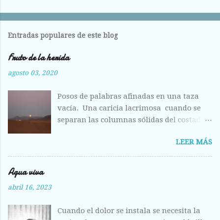
Entradas populares de este blog
Fruto de la herida
agosto 03, 2020
Posos de palabras afinadas en una taza
vacía. Una caricia lacrimosa cuando se
separan las columnas sólidas del costado.
Costilla magullada ante la visión
LEER MÁS
deshecha de los huesos entrelazados en la
llanura plumosa. Raídas las alas como
hojas otoñales. Respiras aliviada ante la
Agua viva
fisura abierta de tus labios, del centro
abril 16, 2023
líquido que escondes a los otros ojos, pero
que hoy me entregas sin vergüenza y con
Cuando el dolor se instala se necesita la
el fruto de la herida corriendo calle abajo.