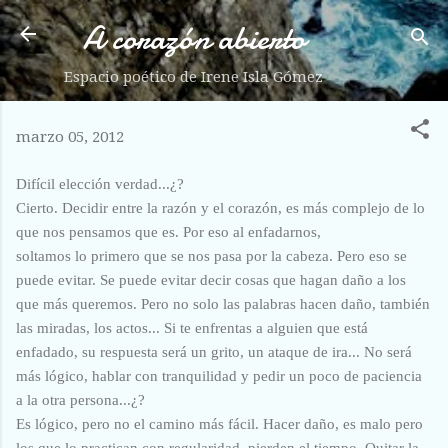
A corazón abierto
Ir al contenido principal
Espacio poético de Irene Isla Gómez
marzo 05, 2012
Difícil elección verdad...¿?
Cierto. Decidir entre la razón y el corazón, es más complejo de lo
que nos pensamos que es. Por eso al enfadarnos,
soltamos lo primero que se nos pasa por la cabeza. Pero eso se
puede evitar. Se puede evitar decir cosas que hagan daño a los
que más queremos. Pero no solo las palabras hacen daño, también
las miradas, los actos... Si te enfrentas a alguien que está
enfadado, su respuesta será un grito, un ataque de ira... No será
más lógico, hablar con tranquilidad y pedir un poco de paciencia
a la otra persona...¿?
Es lógico, pero no el camino más fácil. Hacer daño, es malo pero
los que lo practican con regularidad, pierden el tiempo. Quitar la