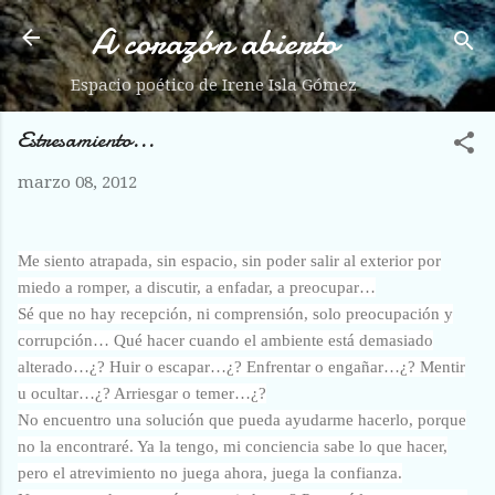
A corazón abierto
Ir al contenido principal
Espacio poético de Irene Isla Gómez
Estresamiento...
marzo 08, 2012
Me siento atrapada, sin espacio, sin poder salir al exterior por
miedo a romper, a discutir, a enfadar, a preocupar…
Sé que no hay recepción, ni comprensión, solo preocupación y
corrupción… Qué hacer cuando el ambiente está demasiado
alterado…¿? Huir o escapar…¿? Enfrentar o engañar…¿? Mentir
u ocultar…¿? Arriesgar o temer…¿?
No encuentro una solución que pueda ayudarme hacerlo, porque
no la encontraré. Ya la tengo, mi conciencia sabe lo que hacer,
pero el atrevimiento no juega ahora, juega la confianza.