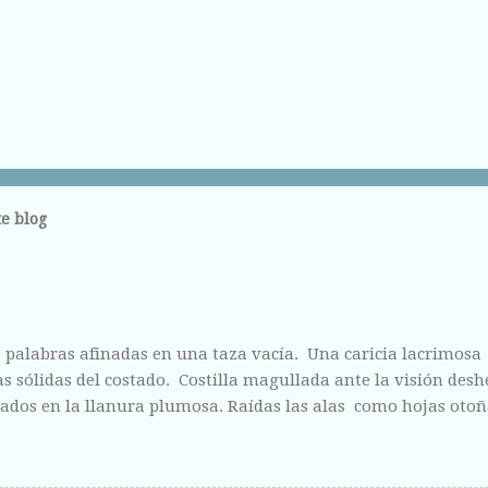
e blog
 palabras afinadas en una taza vacía. Una caricia lacrimosa
 sólidas del costado. Costilla magullada ante la visión des
ados en la llanura plumosa. Raídas las alas como hojas otoñ
fisura abierta de tus labios, del centro líquido que escondes a 
ntregas sin vergüenza y con el fruto de la herida corriendo 