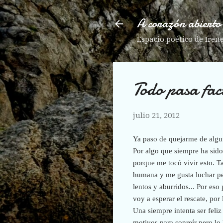
A corazón abierto
Espacio poético de Iren
Todo pasa fac
julio 21, 2012
Ya paso de quejarme de algun
Por algo que siempre ha sido
porque me tocó vivir esto. T
humana y me gusta luchar pe
lentos y aburridos... Por es
voy a esperar el rescate, po
Una siempre intenta ser feliz
motivos para sonreír pero lo