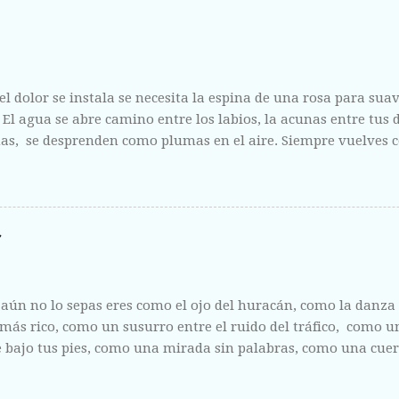
l dolor se instala se necesita la espina de una rosa para suavi
. El agua se abre camino entre los labios, la acunas entre tus
s, se desprenden como plumas en el aire. Siempre vuelves c
 como la escucha de un amigo y como la riqueza de un mari
aún no lo sepas eres como el ojo del huracán, como la danz
 más rico, como un susurro entre el ruido del tráfico, como 
 bajo tus pies, como una mirada sin palabras, como una cue
cuento con felicidad inabarcable, como un roce efímero en e
condido en la cabeza, como el relámpago, como el tiempo esp