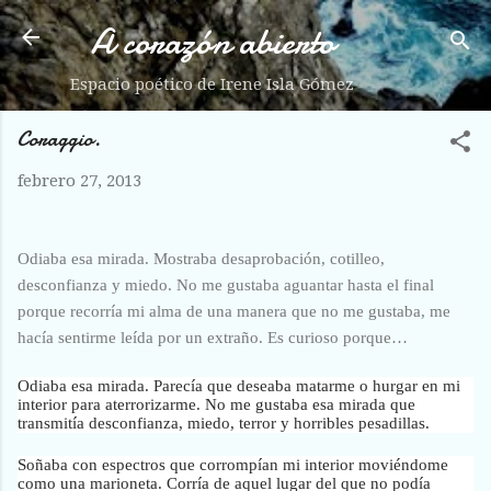
A corazón abierto
Ir al contenido principal
Espacio poético de Irene Isla Gómez
Coraggio.
febrero 27, 2013
Odiaba esa mirada. Mostraba desaprobación, cotilleo,
desconfianza y miedo. No me gustaba aguantar hasta el final
porque recorría mi alma de una manera que no me gustaba, me
hacía sentirme leída por un extraño. Es curioso porque…
Odiaba esa mirada. Parecía que deseaba matarme o hurgar en mi
interior para aterrorizarme. No me gustaba esa mirada que
transmitía desconfianza, miedo, terror y horribles pesadillas.
Soñaba con espectros que corrompían mi interior moviéndome
como una marioneta. Corría de aquel lugar del que no podía