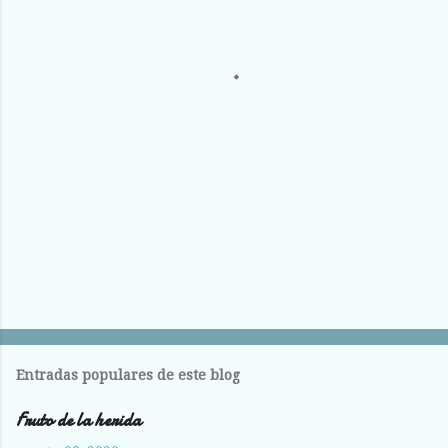
t
a
r
i
o
s
Entradas populares de este blog
Fruto de la herida