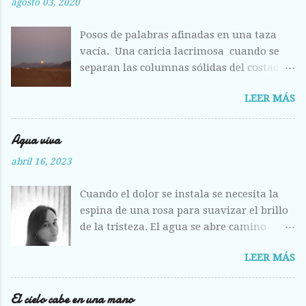
agosto 03, 2020
Posos de palabras afinadas en una taza
vacía. Una caricia lacrimosa cuando se
separan las columnas sólidas del costado.
Costilla magullada ante la visión
LEER MÁS
deshecha de los huesos entrelazados en la
llanura plumosa. Raídas las alas como
hojas otoñales. Respiras aliviada ante la
Agua viva
fisura abierta de tus labios, del centro
abril 16, 2023
líquido que escondes a los otros ojos, pero
que hoy me entregas sin vergüenza y con
Cuando el dolor se instala se necesita la
el fruto de la herida corriendo calle abajo.
espina de una rosa para suavizar el brillo
de la tristeza. El agua se abre camino
entre los labios, la acunas entre tus dedos
LEER MÁS
y se deshacen los problemas, se
desprenden como plumas en el aire.
Siempre vuelves como la calidez del
El cielo cabe en una mano