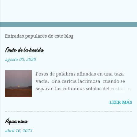
Entradas populares de este blog
Fruto de la herida
agosto 03, 2020
Posos de palabras afinadas en una taza
vacía. Una caricia lacrimosa cuando se
separan las columnas sólidas del costado.
Costilla magullada ante la visión
LEER MÁS
deshecha de los huesos entrelazados en la
llanura plumosa. Raídas las alas como
hojas otoñales. Respiras aliviada ante la
Agua viva
fisura abierta de tus labios, del centro
abril 16, 2023
líquido que escondes a los otros ojos, pero