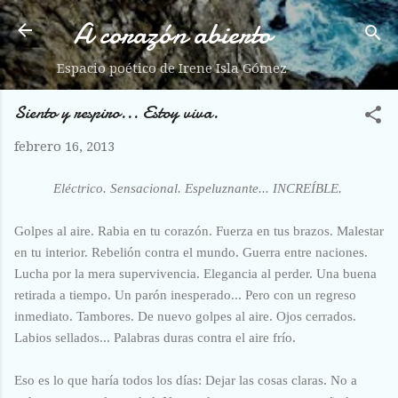
A corazón abierto
Ir al contenido principal
Espacio poético de Irene Isla Gómez
Siento y respiro... Estoy viva.
febrero 16, 2013
Eléctrico. Sensacional. Espeluznante... INCREÍBLE.
Golpes al aire. Rabia en tu corazón. Fuerza en tus brazos. Malestar
en tu interior. Rebelión contra el mundo. Guerra entre naciones.
Lucha por la mera supervivencia. Elegancia al perder. Una buena
retirada a tiempo. Un parón inesperado... Pero con un regreso
inmediato. Tambores. De nuevo golpes al aire. Ojos cerrados.
Labios sellados... Palabras duras contra el aire frío.
Eso es lo que haría todos los días: Dejar las cosas claras. No a