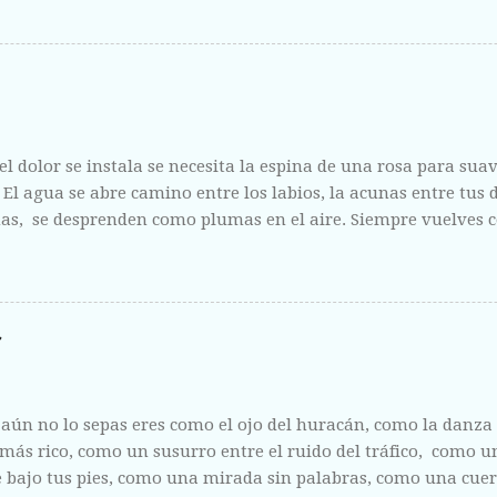
ntregas sin vergüenza y con el fruto de la herida corriendo 
l dolor se instala se necesita la espina de una rosa para suavi
. El agua se abre camino entre los labios, la acunas entre tus
s, se desprenden como plumas en el aire. Siempre vuelves c
 como la escucha de un amigo y como la riqueza de un mari
aún no lo sepas eres como el ojo del huracán, como la danz
 más rico, como un susurro entre el ruido del tráfico, como 
 bajo tus pies, como una mirada sin palabras, como una cue