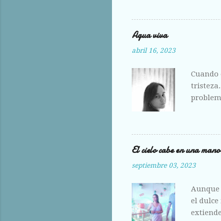
hoy me e
Agua viva
abril 16, 2023
Cuando e
tristeza
problema
amante,
El cielo cabe en una mano
septiembre 03, 2023
Aunque 
el dulce
extiende