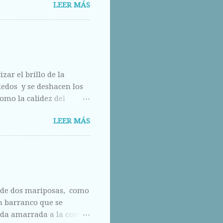
LEER MÁS
calle abajo.
zar el brillo de la
 dedos y se deshacen los
omo la calidez del
do.
LEER MÁS
a de dos mariposas, como
un barranco que se
rda amarrada a la costa,