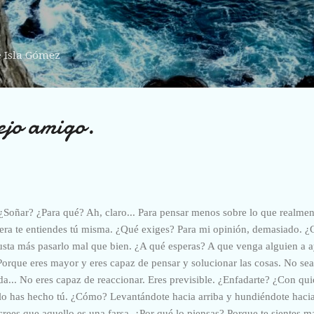
Ir al contenido principal
e Isla Gómez
ejo amigo.
 ¿Soñar? ¿Para qué? Ah, claro... Para pensar menos sobre lo que realmen
uiera te entiendes tú misma. ¿Qué exiges? Para mi opinión, demasiado. 
sta más pasarlo mal que bien. ¿A qué esperas? A que venga alguien a a
Porque eres mayor y eres capaz de pensar y solucionar las cosas. No s
a... No eres capaz de reaccionar. Eres previsible. ¿Enfadarte? ¿Con q
lo has hecho tú. ¿Cómo? Levantándote hacia arriba y hundiéndote haci
ees que aquello es una farsa. ¿Por qué lo piensas? Porque te sientes m