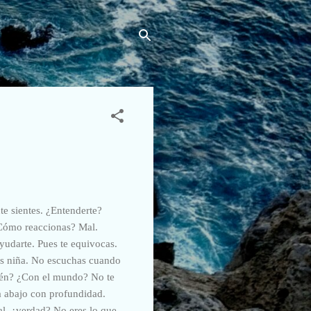
te sientes. ¿Entenderte?
¿Cómo reaccionas? Mal.
yudarte. Pues te equivocas.
eas niña. No escuchas cuando
uién? ¿Con el mundo? No te
a abajo con profundidad.
al, ¿verdad? No eres lo que