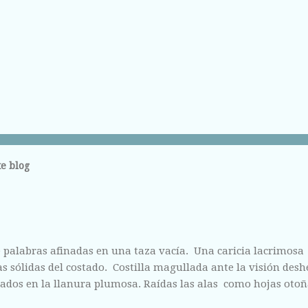
e blog
 palabras afinadas en una taza vacía. Una caricia lacrimosa
 sólidas del costado. Costilla magullada ante la visión des
ados en la llanura plumosa. Raídas las alas como hojas otoñ
fisura abierta de tus labios, del centro líquido que escondes a 