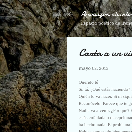
A corazón abierto
Espacio poético de Iren
Carta a un vi
mayo 02, 2013
Querido tú:
Sí, tú. ¿Qué estás haciendo?
Quién lo va hacer. Si ni siq
Reconócelo. Parece que te gu
Nadie va a venir. ¿Por qué? 
estás enfadada o decepcionad
ha hecho nada. El problema 
Habías empezado bien pero cr