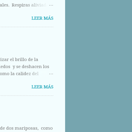
ales. Respiras aliviada
los otros ojos, pero que
LEER MÁS
calle abajo.
zar el brillo de la
 dedos y se deshacen los
omo la calidez del
do.
LEER MÁS
a de dos mariposas, como