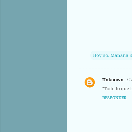
Hoy no. Mañana S
Unknown
17 
C
"Todo lo que 
o
RESPONDER
m
e
n
t