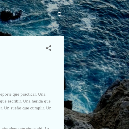
eporte que practicar. Una
que escribir. Una herida que
er. Un sueño que cumplir. Un
a, simplemente sigue ahí. La