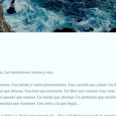
Ir al contenido principal
e Isla Gómez
. Las desilusiones vienen y van.
ersona. Una mente y varios pensamientos. Una canción que cantar. Un d
al que abrazar. Una foto que encontrar. Un libro que venerar. Una carta 
 Un pasado que superar. Un miedo que afrontar. Un problema que resolv
eranza que mantener. Una meta a la que llegar...
a y dulce es. Nada que reprocharla. ¿Por qué? Porque no te da la espald