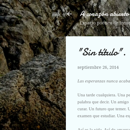
A corazón abierto
Espacio poético de Iren
"Sin título".
septiembre 26, 2014
Las esperanzas nunca acaban
Una tarde cualquiera. Una p
palabra que decir. Un amigo 
curar. Un futuro que temer.
examen que estudiar. Una esp
Así es la vida. Así de amarg