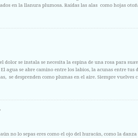
ados en la llanura plumosa. Raídas las alas como hojas otoñ
fisura abierta de tus labios, del centro líquido que escondes a 
ntregas sin vergüenza y con el fruto de la herida corriendo 
l dolor se instala se necesita la espina de una rosa para suavi
. El agua se abre camino entre los labios, la acunas entre tus
s, se desprenden como plumas en el aire. Siempre vuelves c
 como la escucha de un amigo y como la riqueza de un mari
aún no lo sepas eres como el ojo del huracán, como la danz