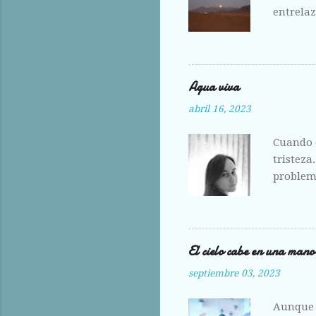
e
entrelaz
n
ante la 
t
hoy me e
a
r
i
o
Agua viva
abril 16, 2023
Cuando e
tristeza
problema
amante,
El cielo cabe en una mano
septiembre 03, 2023
Aunque 