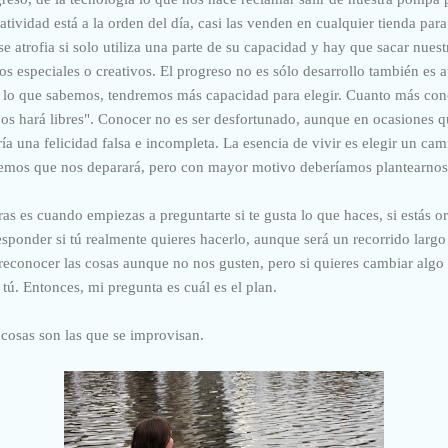
atividad está a la orden del día, casi las venden en cualquier tienda pa
e atrofia si solo utiliza una parte de su capacidad y hay que sacar nues
os especiales o creativos. El progreso no es sólo desarrollo también es 
lo que sabemos, tendremos más capacidad para elegir. Cuanto más conoc
os hará libres". Conocer no es ser desfortunado, aunque en ocasiones q
ía una felicidad falsa e incompleta. La esencia de vivir es elegir un cam
mos que nos deparará, pero con mayor motivo deberíamos plantearnos 
as es cuando empiezas a preguntarte si te gusta lo que haces, si estás o
 responder si tú realmente quieres hacerlo, aunque será un recorrido larg
y reconocer las cosas aunque no nos gusten, pero si quieres cambiar algo
 tú. Entonces, mi pregunta es cuál es el plan.
 cosas son las que se improvisan.