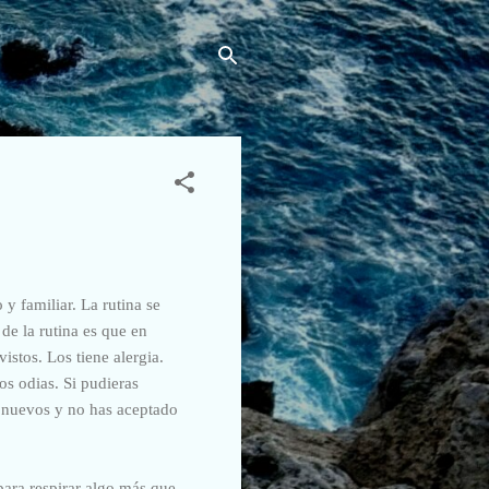
 y familiar. La rutina se
de la rutina es que en
istos. Los tiene alergia.
s odias. Si pudieras
os nuevos y no has aceptado
para respirar algo más que