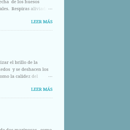
hecha de los huesos
ales. Respiras aliviada
los otros ojos, pero que
LEER MÁS
calle abajo.
zar el brillo de la
 dedos y se deshacen los
omo la calidez del
do.
LEER MÁS