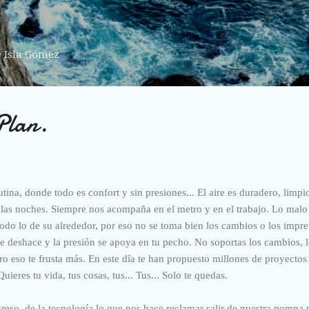
Ir al contenido principal
e Isla Gómez
Plan.
ina, donde todo es confort y sin presiones... El aire es duradero, limpio
las noches. Siempre nos acompaña en el metro y en el trabajo. Lo malo 
odo lo de su alrededor, por eso no se toma bien los cambios o los imprev
deshace y la presión se apoya en tu pecho. No soportas los cambios, lo
ero eso te frusta más. En este día te han propuesto millones de proyect
ieres tu vida, tus cosas, tus... Tus... Solo te quedas.
reso, de la tecnología lo que nos hace reclamar salir de nuestra pompa 