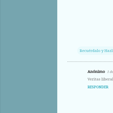
Recuérdalo y Hazl
Anónimo
1 de
C
Veritas libera
o
RESPONDER
m
e
n
t