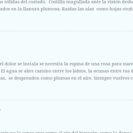
 sólidas del costado. Costilla magullada ante la visión des
ados en la llanura plumosa. Raídas las alas como hojas otoñ
fisura abierta de tus labios, del centro líquido que escondes a 
ntregas sin vergüenza y con el fruto de la herida corriendo 
l dolor se instala se necesita la espina de una rosa para suavi
. El agua se abre camino entre los labios, la acunas entre tus
s, se desprenden como plumas en el aire. Siempre vuelves c
 como la escucha de un amigo y como la riqueza de un mari