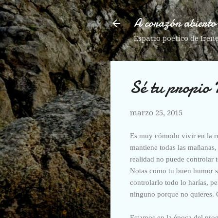
A corazón abierto
Espacio poético de Iren
Sé tu propio 
marzo 25, 2015
Es muy cómodo vivir en la rut
mantiene todas las mañanas, 
realidad no puede controlar t
Notas como tu buen humor se 
controlarlo todo lo harías, p
ninguno porque no quieres. Qu
Estamos en la época del prog