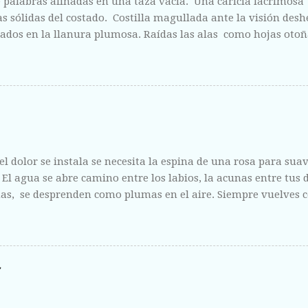
 palabras afinadas en una taza vacía. Una caricia lacrimosa
 sólidas del costado. Costilla magullada ante la visión des
ados en la llanura plumosa. Raídas las alas como hojas otoñ
fisura abierta de tus labios, del centro líquido que escondes a 
ntregas sin vergüenza y con el fruto de la herida corriendo 
l dolor se instala se necesita la espina de una rosa para suavi
. El agua se abre camino entre los labios, la acunas entre tus
s, se desprenden como plumas en el aire. Siempre vuelves c
 como la escucha de un amigo y como la riqueza de un mari