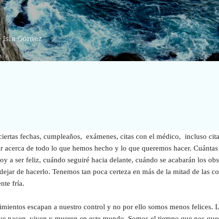
Ir al contenido principal
e Isla Gómez
ciertas fechas, cumpleaños, exámenes, citas con el médico, incluso cit
ar acerca de todo lo que hemos hecho y lo que queremos hacer. Cuántas
 a ser feliz, cuándo seguiré hacia delante, cuándo se acabarán los obs
dejar de hacerlo. Tenemos tan poca certeza en más de la mitad de las 
nte fría.
mientos escapan a nuestro control y no por ello somos menos felices. 
e nacen, viven y mueren en este mundo. Somos el tiempo que nos qued