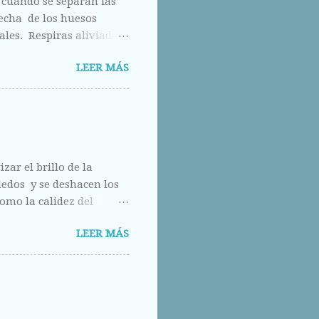
 cuando se separan las
hecha de los huesos
ales. Respiras aliviada
los otros ojos, pero que
LEER MÁS
calle abajo.
zar el brillo de la
 dedos y se deshacen los
omo la calidez del
do.
LEER MÁS