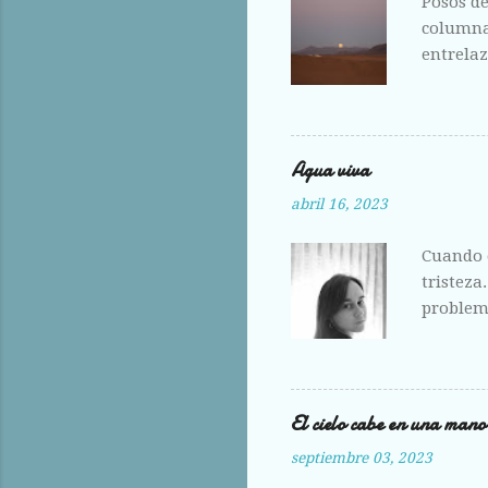
Posos de
columnas
entrelaz
ante la 
hoy me e
Agua viva
abril 16, 2023
Cuando e
tristeza
problema
amante,
El cielo cabe en una mano
septiembre 03, 2023