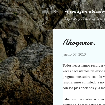
A corazón abierto
Espacio poético de Iren
Ahogarse.
junio 07, 2015
Todos necesitamos recordar 
veces necesitamos reflexion
preguntamos sobre cuándo voy
respiraremos sin miedo
a no 
con los pies anclados y la me
Sabemos que ciertos aconteci
humanos. Somos personas qu