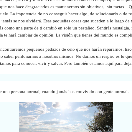
 que nos hace desgraciados es mantenernos sin objetivos, sin metas...
uele. La impotencia de no conseguir hacer algo, de solucionarlo o de r
e jamás se nos olvidará. Esas pequeñas cosas que suceden a lo largo de 
s como una parte de ti cambió en solo un pestañeo. Sentirás nostalgia, mi
a te hará cambiar de opinión. La visión que tienes del mundo es complic
 encontraremos pequeños pedazos de celo que nos harán repararnos, hace
 no saber perdonarnos a nosotros mismos. No darnos un respiro es lo qu
tamos para conocer, vivir y salvar. Pero también estamos aquí para deja
er una persona normal,
cuando jamás has convivido con gente normal.