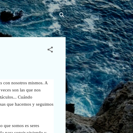
as con nosotros mismos. A
 veces son las que nos
táculos... Cuándo
cosas que hacemos y seguimos
Lo que somos es seres
a para seguir viviendo y