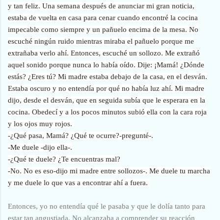
y tan feliz. Una semana después de anunciar mi gran noticia,
estaba de vuelta en casa para cenar cuando encontré la cocina
impecable como siempre y un pañuelo encima de la mesa. No
escuché ningún ruido mientras miraba el pañuelo porque me
extrañaba verlo ahí. Entonces, escuché un sollozo. Me extrañó
aquel sonido porque nunca lo había oído. Dije: ¡Mamá! ¿Dónde
estás? ¿Eres tú? Mi madre estaba debajo de la casa, en el desván.
Estaba oscuro y no entendía por qué no había luz ahí. Mi madre
dijo, desde el desván, que en seguida subía que le esperara en la
cocina. Obedecí y a los pocos minutos subió ella con la cara roja
y los ojos muy rojos.
-¿Qué pasa, Mamá? ¿Qué te ocurre?-pregunté-.
-Me duele -dijo ella-.
-¿Qué te duele? ¿Te encuentras mal?
-No. No es eso-dijo mi madre entre sollozos-. Me duele tu marcha
y me duele lo que vas a encontrar ahí a fuera.
Entonces, yo no entendía qué le pasaba y que le dolía tanto para
estar tan angustiada. No alcanzaba a comprender su reacción