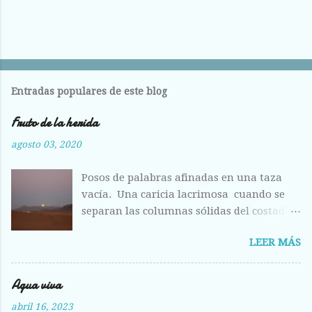
Entradas populares de este blog
Fruto de la herida
agosto 03, 2020
Posos de palabras afinadas en una taza
vacía. Una caricia lacrimosa cuando se
separan las columnas sólidas del costado.
Costilla magullada ante la visión
LEER MÁS
deshecha de los huesos entrelazados en la
llanura plumosa. Raídas las alas como
hojas otoñales. Respiras aliviada ante la
Agua viva
fisura abierta de tus labios, del centro
abril 16, 2023
líquido que escondes a los otros ojos, pero