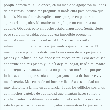
porque parecía feliz. Entonces, en mi mente se agolparon millones
de preguntas, incluso me pregunté si había cura para aquello que
le dolía. No me dio más explicaciones porque en poco rato
aparecería mi padre. Mi madre me rogó que no contara a nadie
aquello. Obedecí, pero mi pecho estaba angustiado. Sentía cierto
peso sobre mi espalda, cosa que era imposible porque no
mantenía mucho peso en mi espalda. A veces me sentía
intranquilo porque no sabía a qué tendría que enfrentarme. El
miedo poco a poco iba destruyendo mi visión de mis pequeños
planes y el pánico iba haciéndose un hueco en mí. Pero decidí ser
coherente con mis planes y un día dejé mi hogar, besé a mi madre
en la mejilla y un abrazo le di a mi padre. No miré atrás porque si
lo hacía, el nudo que sentía en mi garganta iba a deshacerse y yo
me ahogaría. Me separé de mi hogar y llegué a esta ciudad no
muy diferente a la mía en apariencia. Todos los edificios son altos
con muchos carteles de publicidad que intentan hacer sonreír a
sus habitantes. La diferencia de esta ciudad con la mía es que en
esta las personas no sonríen obligadas, demuestran lo que sienten.