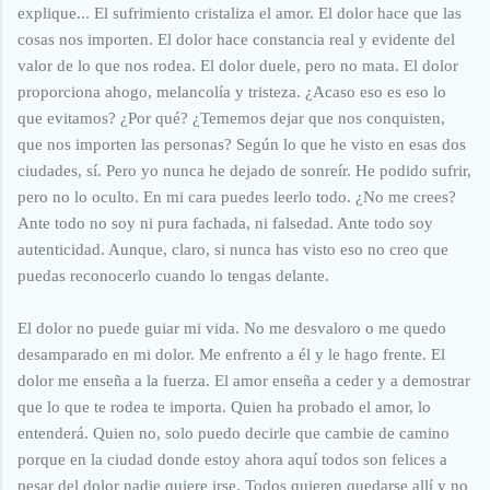
explique... El sufrimiento cristaliza el amor. El dolor hace que las
cosas nos importen. El dolor hace constancia real y evidente del
valor de lo que nos rodea. El dolor duele, pero no mata. El dolor
proporciona ahogo, melancolía y tristeza. ¿Acaso eso es eso lo
que evitamos? ¿Por qué? ¿Tememos dejar que nos conquisten,
que nos importen las personas? Según lo que he visto en esas dos
ciudades, sí. Pero yo nunca he dejado de sonreír. He podido sufrir,
pero no lo oculto. En mi cara puedes leerlo todo. ¿No me crees?
Ante todo no soy ni pura fachada, ni falsedad. Ante todo soy
autenticidad. Aunque, claro, si nunca has visto eso no creo que
puedas reconocerlo cuando lo tengas delante.
El dolor no puede guiar mi vida. No me desvaloro o me quedo
desamparado en mi dolor. Me enfrento a él y le hago frente. El
dolor me enseña a la fuerza. El amor enseña a ceder y a demostrar
que lo que te rodea te importa. Quien ha probado el amor, lo
entenderá. Quien no, solo puedo decirle que cambie de camino
porque en la ciudad donde estoy ahora aquí todos son felices a
pesar del dolor nadie quiere irse. Todos quieren quedarse allí y no