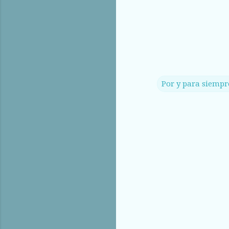
Por y para siempr
C
o
m
e
n
t
a
r
i