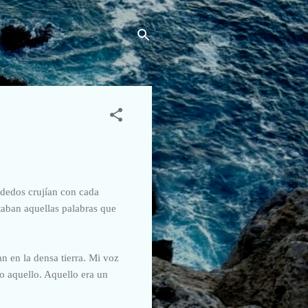
 dedos crujían con cada
aban aquellas palabras que
n en la densa tierra. Mi voz
 aquello. Aquello era un