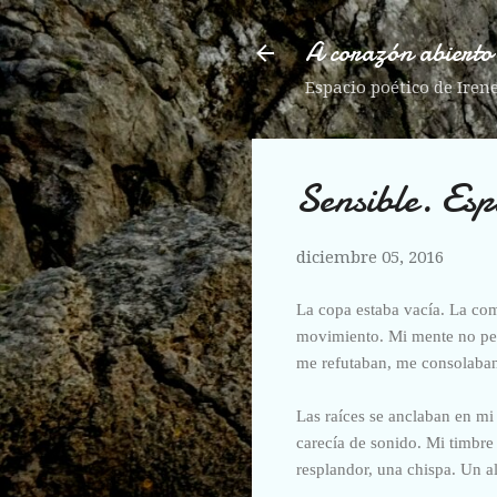
A corazón abierto
Espacio poético de Iren
Sensible. Es
diciembre 05, 2016
La copa estaba vacía. La com
movimiento. Mi mente no pen
me refutaban, me consolaba
Las raíces se anclaban en mi
carecía de sonido. Mi timbr
resplandor, una chispa. Un a