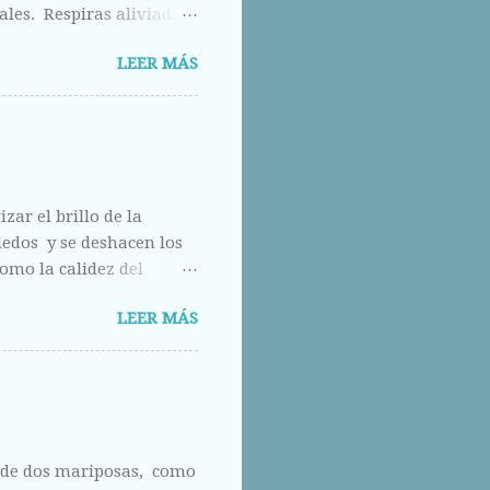
ales. Respiras aliviada
los otros ojos, pero que
LEER MÁS
calle abajo.
zar el brillo de la
 dedos y se deshacen los
omo la calidez del
do.
LEER MÁS
a de dos mariposas, como