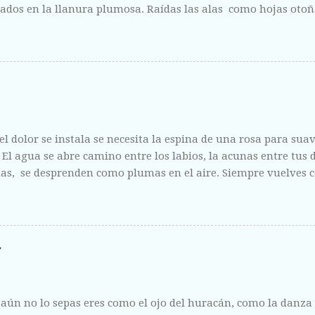
ados en la llanura plumosa. Raídas las alas como hojas otoñ
fisura abierta de tus labios, del centro líquido que escondes a 
ntregas sin vergüenza y con el fruto de la herida corriendo 
l dolor se instala se necesita la espina de una rosa para suavi
. El agua se abre camino entre los labios, la acunas entre tus
s, se desprenden como plumas en el aire. Siempre vuelves c
 como la escucha de un amigo y como la riqueza de un mari
aún no lo sepas eres como el ojo del huracán, como la danz