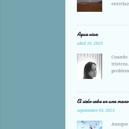
entrelaz
ante la 
hoy me e
Agua viva
abril 16, 2023
Cuando e
tristeza
problema
amante,
El cielo cabe en una mano
septiembre 03, 2023
Aunque 