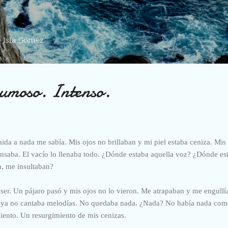
Ir al contenido principal
e Isla Gómez
pumoso. Intenso.
ida a nada me sabía. Mis ojos no brillaban y mi piel estaba ceniza. Mis
saba. El vacío lo llenaba todo. ¿Dónde estaba aquella voz? ¿Dónde est
n, me insultaban?
 ser. Un pájaro pasó y mis ojos no lo vieron. Me atrapaban y me engullía
e ya no cantaba melodías. No quedaba nada. ¿Nada? No había nada como
liento. Un resurgimiento de mis cenizas.