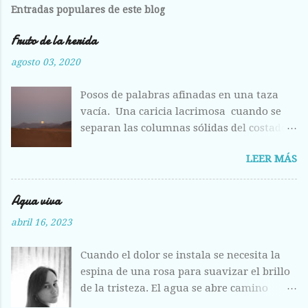
Entradas populares de este blog
Fruto de la herida
agosto 03, 2020
Posos de palabras afinadas en una taza
vacía. Una caricia lacrimosa cuando se
separan las columnas sólidas del costado.
Costilla magullada ante la visión
LEER MÁS
deshecha de los huesos entrelazados en la
llanura plumosa. Raídas las alas como
hojas otoñales. Respiras aliviada ante la
Agua viva
fisura abierta de tus labios, del centro
abril 16, 2023
líquido que escondes a los otros ojos, pero
que hoy me entregas sin vergüenza y con
Cuando el dolor se instala se necesita la
el fruto de la herida corriendo calle abajo.
espina de una rosa para suavizar el brillo
de la tristeza. El agua se abre camino
entre los labios, la acunas entre tus dedos