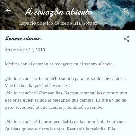
A corazón abierto
Ir al contenido principal
Espacio poético de Irene Isla Gómez
Sonoro silencio.
diciembre 24, 2016
Meditar con el corazón es recogerse en el sonoro silencio.
¿No lo escuchas? Es un débil sonido para los sordos de carácter.
Vete hacia allí, quizá allí escuches.
¿No lo escuchas? Campanillas. Suenan campanillas que susurran
a la brisa quien saluda al peregrino que camina. La brisa vino de
paso, reconoció al que camina y continuó su rumbo.
¿No lo escuchas? La trompeta habla en la armonía de lo urbano.
Quédate quieto y cierra los ojos. Recuerda la melodía. Ella