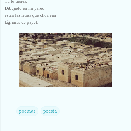
Tú lo tienes.
Dibujado en mi pared
están las letras que chorrean
lágrimas de papel.
poemas
poesia
C