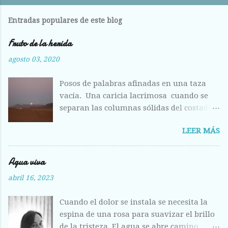
Entradas populares de este blog
Fruto de la herida
agosto 03, 2020
Posos de palabras afinadas en una taza
vacía. Una caricia lacrimosa cuando se
separan las columnas sólidas del costado.
Costilla magullada ante la visión
LEER MÁS
deshecha de los huesos entrelazados en la
llanura plumosa. Raídas las alas como
hojas otoñales. Respiras aliviada ante la
Agua viva
fisura abierta de tus labios, del centro
abril 16, 2023
líquido que escondes a los otros ojos, pero
que hoy me entregas sin vergüenza y con
Cuando el dolor se instala se necesita la
el fruto de la herida corriendo calle abajo.
espina de una rosa para suavizar el brillo
de la tristeza. El agua se abre camino