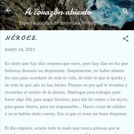
A corazón abierto
Ir al contenido principal
Espacio poético de Irene Isla Gómez
H É R O E S.
mayo 24, 2015
Es cierto que hay días mejores que otros, pero hay días en los que
hubieras deseado no despertarte. Simplemente, no haber abierto
los ojos para acordarte de toda tu vida, de todo lo que te queda y
de todo lo que aún no has hecho. Piensas en por qué te levantas y
recuerdas el sonido de la alarma. Madrugas para trabajar, para
hacer algo útil, para pagar facturas, para dar de comer a los tuyos,
para ganar dinero, para ser responsable... Haces cosas de adultos
y no te habías dado cuenta. Eso si que es tener un buen despertar.
El día empieza, ocurre todo lo malo que nunca piensas que te