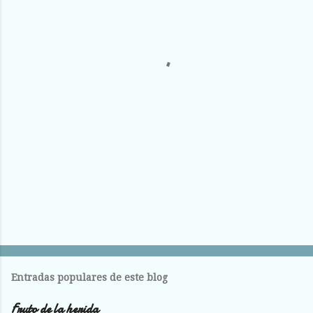
n
t
a
r
i
o
s
Entradas populares de este blog
Fruto de la herida