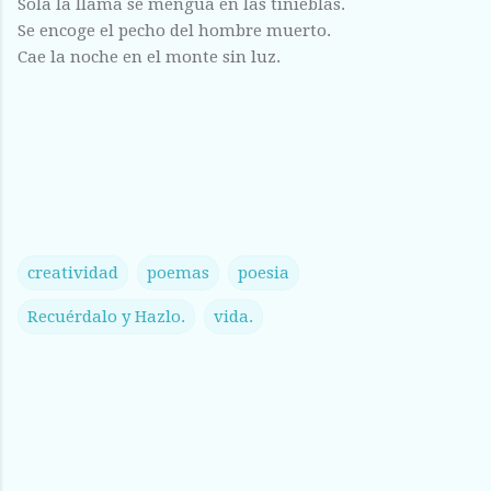
Sola la llama se mengua en las tinieblas.
Se encoge el pecho del hombre muerto.
Cae la noche en el monte sin luz.
creatividad
poemas
poesia
Recuérdalo y Hazlo.
vida.
C
o
m
e