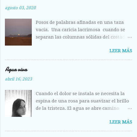
agosto 03, 2020
Posos de palabras afinadas en una taza
vacía. Una caricia lacrimosa cuando se
separan las columnas sólidas del costado.
Costilla magullada ante la visión
LEER MÁS
deshecha de los huesos entrelazados en la
llanura plumosa. Raídas las alas como
hojas otoñales. Respiras aliviada ante la
Agua viva
fisura abierta de tus labios, del centro
abril 16, 2023
líquido que escondes a los otros ojos, pero
que hoy me entregas sin vergüenza y con
Cuando el dolor se instala se necesita la
el fruto de la herida corriendo calle abajo.
espina de una rosa para suavizar el brillo
de la tristeza. El agua se abre camino
entre los labios, la acunas entre tus dedos
LEER MÁS
y se deshacen los problemas, se
desprenden como plumas en el aire.