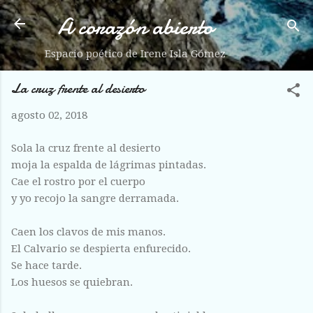
A corazón abierto
Ir al contenido principal
Espacio poético de Irene Isla Gómez
La cruz frente al desierto
agosto 02, 2018
Sola la cruz frente al desierto
moja la espalda de lágrimas pintadas.
Cae el rostro por el cuerpo
y yo recojo la sangre derramada.
Caen los clavos de mis manos.
El Calvario se despierta enfurecido.
Se hace tarde.
Los huesos se quiebran.